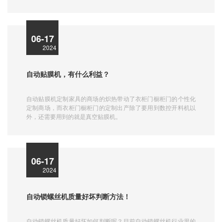
线在工业出产中扮演着重要的人物，它直接关系着产品的质量和
出产的功率，自动化流水线的效果有哪些，下面长沙友联包装机
械的技术人员为我们分析自动化流水线的效果：
06-17
2024
自动贴膜机，有什么利益？
自动贴膜机定制家具的商场的炽热带动了衣柜门橱柜门的个性化
定制商场，而衣柜门橱柜门的定制出产除了要用到数控开料机以
外，还需要用到的就是真空贴膜机。
06-17
2024
自动锁螺丝机质量好坏判断方法！
自动锁螺丝机质量好坏如何判断呢？目前自动锁螺丝机行业里的