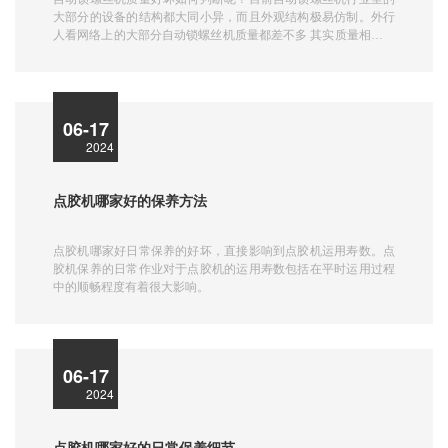
大部分的设备的结构都大同小异，而且外观结构极易仿制。外行
人看网络上的大部分自动锁螺丝机质量都差不多 其实质量相差还
是比较大，那么接下来华程自动化设备公司就给大家详细讲解下
自动锁螺丝机质量好坏判断方法：
06-17
2024
点胶机哪家好的保养方法
点胶机哪家好日常保养的好坏，直接影响到点胶机运用寿数。点
胶机保养的日常作业对于点胶机的运用寿数包括在平时运用过程
中的顺畅程度有着很大影响。
06-17
2024