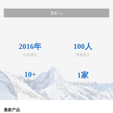
昆山科铭准是一家集工业自动化为主导， 非标自动化设备、夹
更多 >>
治具设计与制造于一体的高新技术企业； 公司拥有一批专业从事自
动化设备研发、制造的高新技术团队，能够根据客户的需求快速提
供解决方案、设计开发、集成制造到安装调试、技术培训、现场维
护等一条 龙的工业自动化系统性服务；
2016年
100人
为满足客户降低成本，高效率的需求，我司设有零件加工部、
公司成立
现有员工
钣金加工部、自动化标准件销售部，同时具有多家知名品牌代理资
格。
10+
1家
企业文化：踏实、拼搏、责任。
技术团队
工业自动化为主导
经营理念：持诚信互利共荣，以厚德载物。
企业愿景：推动产业升级，打造智慧工厂，努力成为非标智能
制造行业的领军者。
最新产品