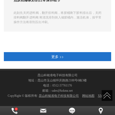
点胶机哪家好的日常保养细节
此刻先关闭进料阀，翻开排料阀，将胶桶剩下胶料排出后，关闭
排料阀翻开进料阀 将清洗溶剂倒入储胶桶内，激活机体，按平常
操作方法将溶剂压出冲刷。
更多 >>
昆山科铭准电子科技有限公司
地址：昆山市玉山镇环庆路路2188号6栋3楼
电话：0512-57761176
邮箱：sales@kskmz.net
CopyRight © 版权所有:
昆山科铭准电子科技有限公司
网站地图
XML