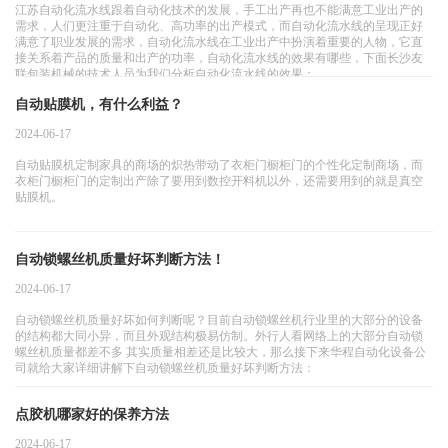
江苏自动化流水线跟着自动化技术的发展，手工出产再也不能满意工业出产的
需求，人们更注重于自动化、高功率的出产模式，而自动化流水线的呈现正好
满意了职业发展的需求，自动化流水线在工业出产中扮演着重要的人物，它直
接关系着产品的质量和出产的功率，自动化流水线的效果有哪些，下面长沙友
联包装机械的技术人员为我们分析自动化流水线的效果：
自动贴膜机，有什么利益？
2024-06-17
自动贴膜机定制家具的商场的炽热带动了衣柜门橱柜门的个性化定制商场，而
衣柜门橱柜门的定制出产除了要用到数控开料机以外，还需要用到的就是真空
贴膜机。
自动锁螺丝机质量好坏判断方法！
2024-06-17
自动锁螺丝机质量好坏如何判断呢？目前自动锁螺丝机行业里的大部分的设备
的结构都大同小异，而且外观结构极易仿制。外行人看网络上的大部分自动锁
螺丝机质量都差不多 其实质量相差还是比较大，那么接下来华程自动化设备公
司就给大家详细讲解下自动锁螺丝机质量好坏判断方法：
点胶机哪家好的保养方法
2024-06-17