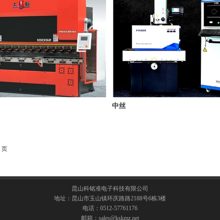
中丝
 页
昆山科铭准电子科技有限公司
地址：昆山市玉山镇环庆路路2188号6栋3楼
电话：0512-57761176
邮箱：sales@kskmz.net